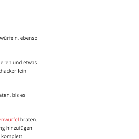
 würfeln, ebenso
Beeren und etwas
zhacker fein
ten, bis es
enwürfel
braten.
ng hinzufügen
 komplett