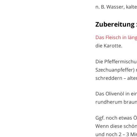
n. B. Wasser, kal
Zubereitung :
Das Fleisch in län
die Karotte.
Die Pfeffermisch
Szechuanpfeffer) 
schreddern – alte
Das Olivenöl in e
rundherum braun 
Ggf. noch etwas Ö
Wenn diese schön
und noch 2 – 3 M