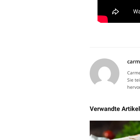
car
Carme
Sie te
hervor
Verwandte Artike