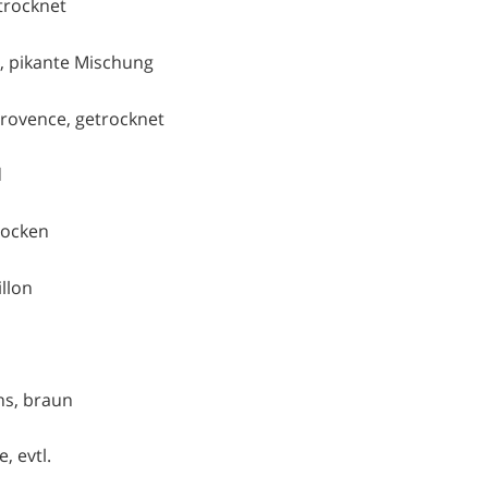
etrocknet
r, pikante Mischung
Provence, getrocknet
d
rocken
llon
s, braun
, evtl.