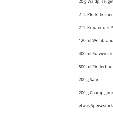
20 g Waldpilze, g
2 TL Pfefferkörne
2 TL Kräuter der 
120 ml Weinbran
400 ml Rotwein, t
500 ml Rinderboui
200 g Sahne
200 g Champignon
etwas Speisestärke