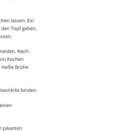
hen lassen. Ein
n den Topf geben,
assen.
hneiden. Nach
zum Kochen
s heiße Brühe
sestärke binden.
 einen
m pikanten