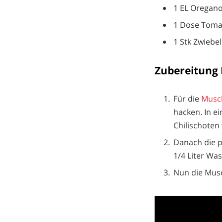
1 EL Oregano
1 Dose Tomat
1 Stk Zwiebel
Zubereitun
Für die
Musc
hacken. In e
Chilischoten
Danach die p
1/4 Liter Wa
Nun die Musc