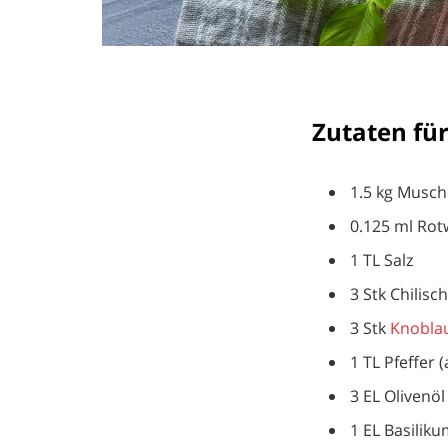
Zutaten fü
1.5 kg Musch
0.125 ml Rot
1 TL Salz
3 Stk Chilisch
3 Stk
Knobla
1 TL Pfeffer 
3 EL Olivenöl
1 EL Basilik