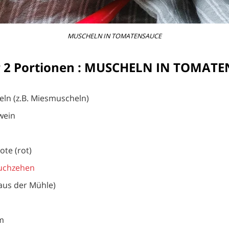
MUSCHELN IN TOMATENSAUCE
r 2 Portionen : MUSCHELN IN TOMAT
eln (z.B. Miesmuscheln)
wein
ote (rot)
uchzehen
(aus der Mühle)
um