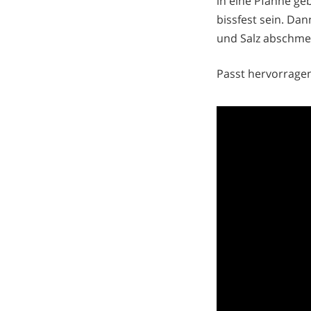
in eine Pfanne ge
bissfest sein. Da
und Salz abschme
Passt hervorragen