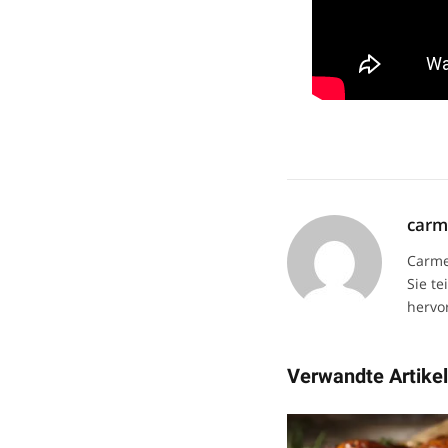
car
Carme
Sie te
hervor
Verwandte Artike