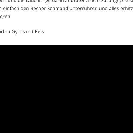
ben und die Lauchringe darin anbraten. Nicht zu lange, sie 
nn einfach den Becher Schmand unterrühren und alles erhitze
cken.
d zu Gyros mit Reis.