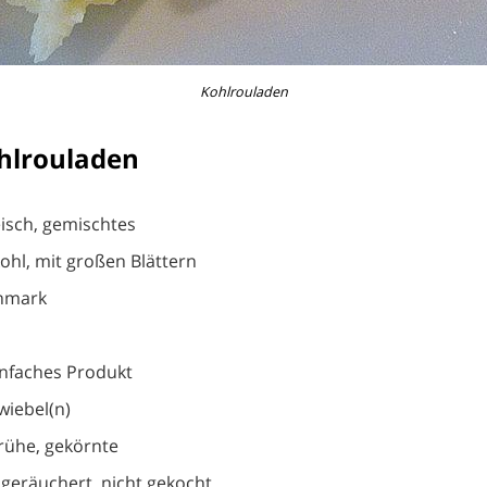
Kohlrouladen
hlrouladen
eisch, gemischtes
ohl, mit großen Blättern
nmark
einfaches Produkt
wiebel(n)
brühe, gekörnte
 geräuchert, nicht gekocht