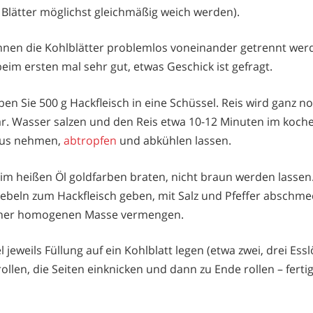
 Blätter möglichst gleichmäßig weich werden).
nnen die Kohlblätter problemlos voneinander getrennt werd
beim ersten mal sehr gut, etwas Geschick ist gefragt.
ben Sie 500 g Hackfleisch in eine Schüssel. Reis wird ganz 
gar. Wasser salzen und den Reis etwa 10-12 Minuten im koc
aus nehmen,
abtropfen
und abkühlen lassen.
 im heißen Öl goldfarben braten, nicht braun werden lassen
beln zum Hackfleisch geben, mit Salz und Pfeffer abschme
iner homogenen Masse vermengen.
 jeweils Füllung auf ein Kohlblatt legen (etwa zwei, drei Esslö
en, die Seiten einknicken und dann zu Ende rollen – fertig 