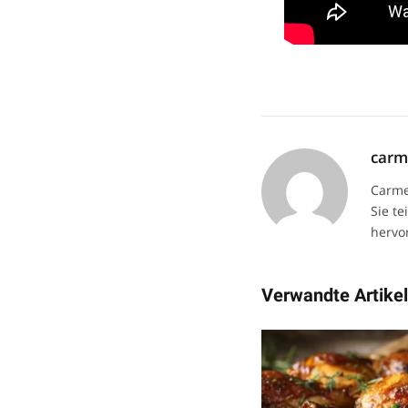
car
Carme
Sie te
hervor
Verwandte Artike