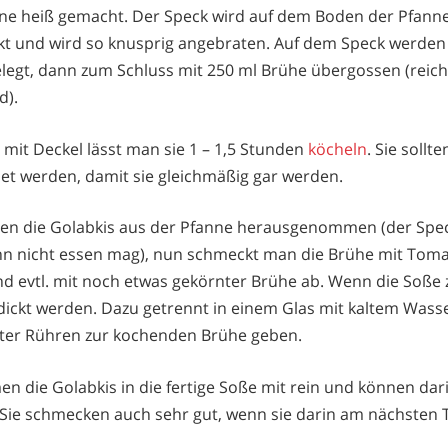
ne heiß gemacht. Der Speck wird auf dem Boden der Pfanne 
kt und wird so knusprig angebraten. Auf dem Speck werden 
egt, dann zum Schluss mit 250 ml Brühe übergossen (reicht
d).
e mit Deckel lässt man sie 1 – 1,5 Stunden
köcheln
. Sie soll
et werden, damit sie gleichmäßig gar werden.
den die Golabkis aus der Pfanne herausgenommen (der Spec
hn nicht essen mag), nun schmeckt man die Brühe mit Tom
d evtl. mit noch etwas gekörnter Brühe ab. Wenn die Soße 
dickt werden. Dazu getrennt in einem Glas mit kaltem Wass
ter Rühren zur kochenden Brühe geben.
 die Golabkis in die fertige Soße mit rein und können da
Sie schmecken auch sehr gut, wenn sie darin am nächsten