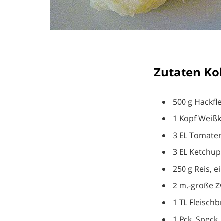
Zutaten Ko
500 g Hackfl
1 Kopf Weißk
3 EL Tomate
3 EL Ketchup
250 g Reis, 
2 m.-große Z
1 TL Fleisch
1 Pck. Speck,