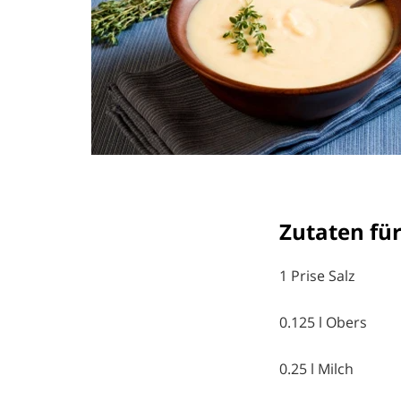
Zutaten fü
1 Prise Salz
0.125 l Obers
0.25 l Milch