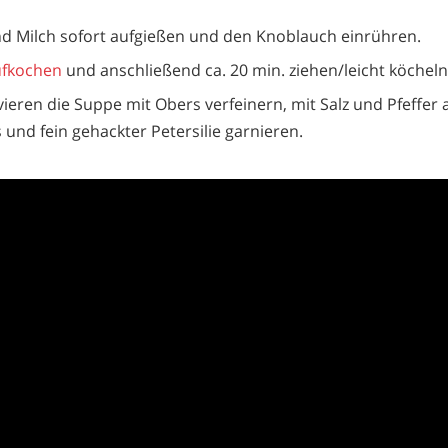
d Milch sofort aufgießen und den Knoblauch einrühren.
ufkochen
und anschließend ca. 20 min. ziehen/leicht köcheln
ieren die Suppe mit Obers verfeinern, mit Salz und Pfeffe
 und fein gehackter Petersilie garnieren.