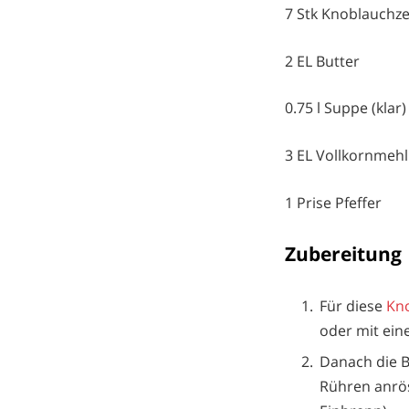
7 Stk Knoblauchz
2 EL Butter
0.75 l Suppe (klar)
3 EL Vollkornmehl
1 Prise Pfeffer
Zubereitung
Für diese
Kn
oder mit ein
Danach die B
Rühren anrös