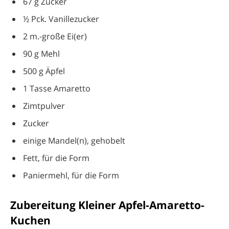
67 g Zucker
½ Pck. Vanillezucker
2 m.-große Ei(er)
90 g Mehl
500 g Äpfel
1 Tasse Amaretto
Zimtpulver
Zucker
einige Mandel(n), gehobelt
Fett, für die Form
Paniermehl, für die Form
Zubereitung Kleiner Apfel-Amaretto-
Kuchen