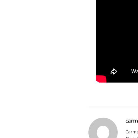
car
Carme