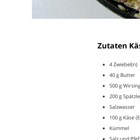
Zutaten Kä
4 Zwiebel(n)
40 g Butter
500 g Wirsin
200 g Spätzle
Salzwasser
100 g Käse (
Kümmel
Salz und Pfef