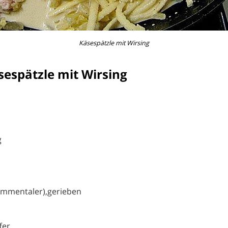
Käsespätzle mit Wirsing
sespätzle mit Wirsing
g
Emmentaler),gerieben
fer