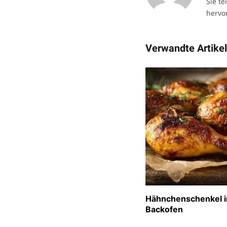
Sie te
hervor
Verwandte Artike
Hähnchenschenkel 
Backofen