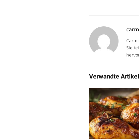
car
Carme
Sie te
hervor
Verwandte Artike