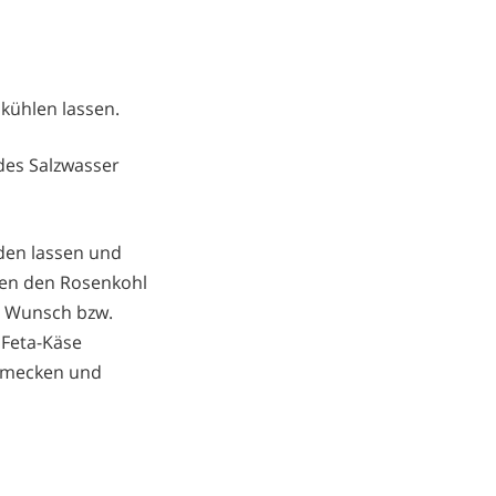
bkühlen lassen.
des Salzwasser
rden lassen und
uten den Rosenkohl
h Wunsch bzw.
 Feta-Käse
chmecken und