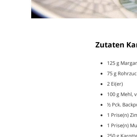
Zutaten Ka
125 g Margar
75 g Rohrzuc
2 Ei(er)
100 g Mehl, v
½ Pck. Backp
1 Prise(n) Zi
1 Prise(n) M
250 g Karott