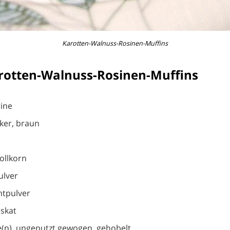
Karotten-Walnuss-Rosinen-Muffins
rotten-Walnuss-Rosinen-Muffins
ine
ker, braun
ollkorn
ulver
mtpulver
uskat
e(n), ungeputzt gewogen, gehobelt