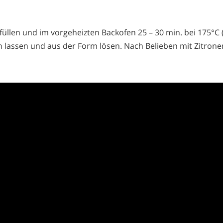
 füllen und im vorgeheizten Backofen 25 – 30 min. bei 175°C 
 lassen und aus der Form lösen. Nach Belieben mit Zitron