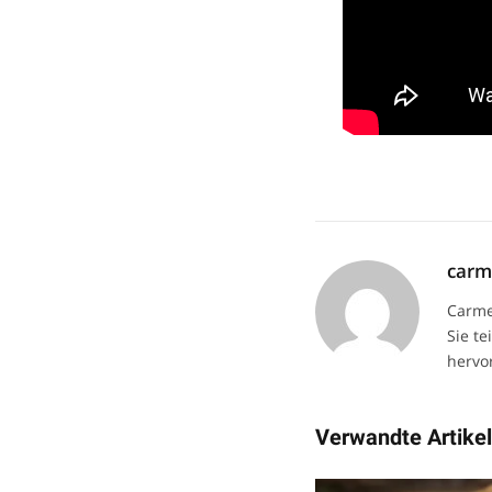
car
Carme
Sie te
hervor
Verwandte Artike