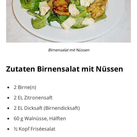
Birnensalat mit Nüssen
Zutaten Birnensalat mit Nüssen
2 Birne(n)
2 EL Zitronensaft
2 EL Dicksaft (Birnendicksaft)
60 g Walnüsse, Hälften
½ Kopf Friséesalat