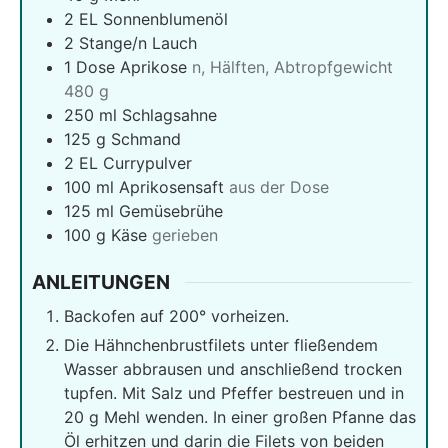
2
EL Sonnenblumenöl
2
Stange/n Lauch
1
Dose Aprikose
n, Hälften, Abtropfgewicht
480 g
250
ml
Schlagsahne
125
g
Schmand
2
EL Currypulver
100
ml
Aprikosensaft
aus der Dose
125
ml
Gemüsebrühe
100
g
Käse
gerieben
ANLEITUNGEN
Backofen auf 200° vorheizen.
Die Hähnchenbrustfilets unter fließendem
Wasser abbrausen und anschließend trocken
tupfen. Mit Salz und Pfeffer bestreuen und in
20 g Mehl wenden. In einer großen Pfanne das
Öl erhitzen und darin die Filets von beiden