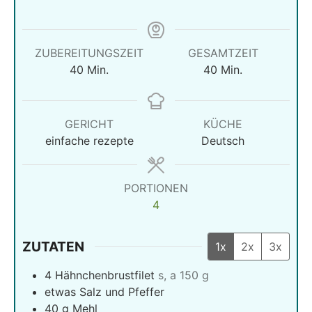
ZUBEREITUNGSZEIT
GESAMTZEIT
Minuten
Minuten
40
Min.
40
Min.
GERICHT
KÜCHE
einfache rezepte
Deutsch
PORTIONEN
4
ZUTATEN
1x
2x
3x
4
Hähnchenbrustfilet
s, a 150 g
etwas Salz und Pfeffer
40
g
Mehl