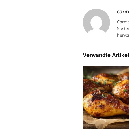
car
Carme
Sie te
hervor
Verwandte Artike