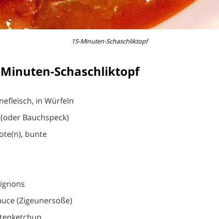
15-Minuten-Schaschliktopf
-Minuten-Schaschliktopf
nefleisch, in Würfeln
 (oder Bauchspeck)
ote(n), bunte
ignons
auce (Zigeunersoße)
tenketchup